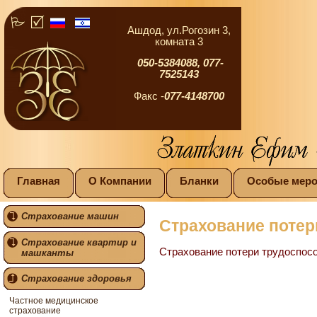
Ашдод, ул.Рогозин 3,
комната 3
050-5384088,
077-
7525143
Факс -
077-4148700
Главная
О Компании
Бланки
Особые меро
Страхование машин
Страхование потер
Страхование квартир и
Страхование потери трудоспос
машканты
Страхование здоровья
Частное медицинское
страхование