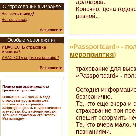
долларов.
О страховании в Израиле
Конечно, цена годово
Но...есть выход!
разной...
Но...есть выход!
Все новости
Особые мероприятия
«Passportcard» - пол
У ВАС ЕСТЬ страховка
машины?
мероприятия
)
У ВАС ЕСТЬ страховка машины?
трахование для вые
Все новости
«Passportcard» - пол
Полиса для выезжающих за
Сегодня информацио
границу и туристов
безгранично.
Внимание! С 1 мая 2015 года
страховые программы для
Те, кто еще вчера и 
выезжающих за границу
запрещено делать в туристических
страхование при поез
агентствах, больничных кассах!
Только в страховых агентствах!
спешит оформить не
Мы вас ждем!
Те, кто вчера мало, 
познаниями.