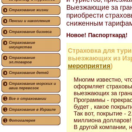
Выезжающие за гра
Страхование жизни
приобрести страхов
Пенсии и накопления
сниженным тарифам
Страхование бизнеса
Новое! Паспорткард!
Страхование
имущества
Страховка для тур
выезжающих из Изра
Страхование
эл.товаров
мероприятия
)
Страхование детей
Многим известно, чт
Страхование морских и
оформляет страховы
авиа перевозок
выезжающих за грани
Все о страховании
Программы - прекра
будет , какое покрыт
Страхование в Израиле
Так вот, покрытие - 
миллиона долларов!
Фотогалерея
В другой компании, н