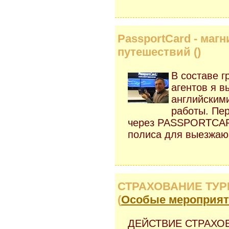
PassportCard - маг
путешествий (
)
В составе г
агентов я в
английским
работы. Пе
через PASSPORTCAR
полиса для выезжающ
СТРАХОВАНИЕ ТУР
(
Особые мероприя
ДЕЙСТВИЕ СТРАХО