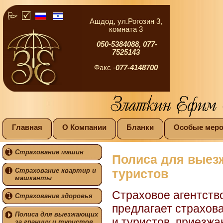
Ашдод, ул.Рогозин 3,
комната 3
050-5384088,
077-
7525143
Факс -
077-4148700
Главная
О Компании
Бланки
Особые меро
Страхование машин
Полиса для выез
Страхование квартир и
туристов
машканты
Страховое агентств
Страхование здоровья
предлагает страхов
Полиса для выезжающих
и туристов, приезж
за границу и туристов