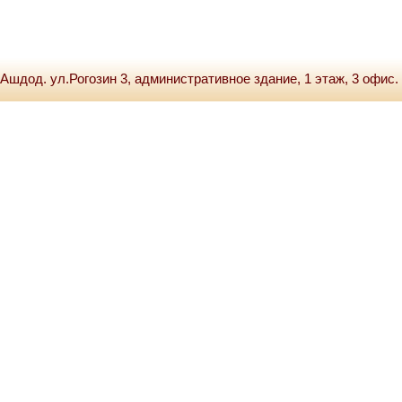
Ашдод. ул.Рогозин 3, административное здание, 1 этаж, 3 офис