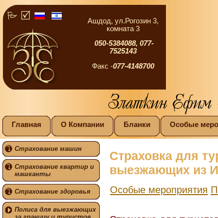
Ашдод, ул.Рогозин 3,
комната 3
050-5384088,
077-
7525143
Факс -
077-4148700
Главная
О Компании
Бланки
Особые меро
Страхование машин
Страховка для т
Страхование квартир и
выезжающих из Из
машканты
Особые мероприятия
П
Страхование здоровья
Полиса для выезжающих
за границу и туристов