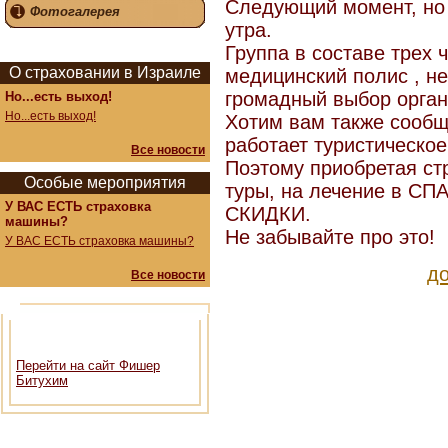
Следующий момент, но
Фотогалерея
утра.
Группа в составе трех 
О страховании в Израиле
медицинский полис , не 
громадный выбор орган
Но...есть выход!
Но...есть выход!
Хотим вам также сообщи
работает туристическое
Все новости
Поэтому приобретая ст
Особые мероприятия
туры, на лечение в СПА
У ВАС ЕСТЬ страховка
СКИДКИ.
машины?
Не забывайте про это!
У ВАС ЕСТЬ страховка машины?
до
Все новости
Перейти на сайт Фишер
Битухим