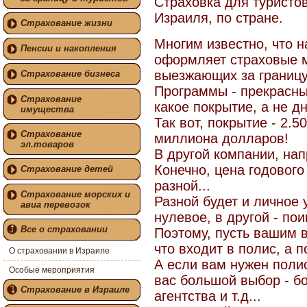
Страховка для турист
Израиля, по стране.
Страхование жизни
Многим известно, что н
Пенсии и накопления
оформляет страховые 
выезжающих за границу
Страхование бизнеса
Программы - прекрасны
Страхование
какое покрытие, а не д
имущества
Так вот, покрытие - 2.5
Страхование
миллиона долларов!
эл.товаров
В другой компании, нап
Конечно, цена годового
Страхование детей
разной...
Страхование морских и
Разной будет и личное 
авиа перевозок
нулевое, в другой - пои
Все о страховании
Поэтому, пусть вашим в
что входит в полис, а п
О страховании в Израиле
А если вам нужен поли
Особые мероприятия
вас большой выбор - б
Страхование в Израиле
агентства и т.д...